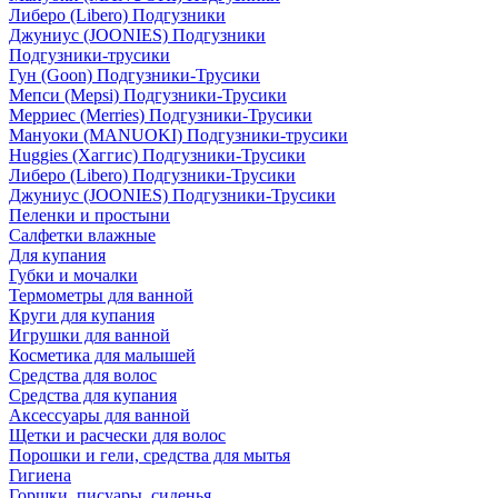
Либеро (Libero) Подгузники
Джуниус (JOONIES) Подгузники
Подгузники-трусики
Гун (Goon) Подгузники-Трусики
Мепси (Mepsi) Подгузники-Трусики
Мерриес (Merries) Подгузники-Трусики
Мануоки (MANUOKI) Подгузники-трусики
Huggies (Хаггис) Подгузники-Трусики
Либеро (Libero) Подгузники-Трусики
Джуниус (JOONIES) Подгузники-Трусики
Пеленки и простыни
Салфетки влажные
Для купания
Губки и мочалки
Термометры для ванной
Круги для купания
Игрушки для ванной
Косметика для малышей
Средства для волос
Средства для купания
Аксессуары для ванной
Щетки и расчески для волос
Порошки и гели, средства для мытья
Гигиена
Горшки, писуары, сиденья