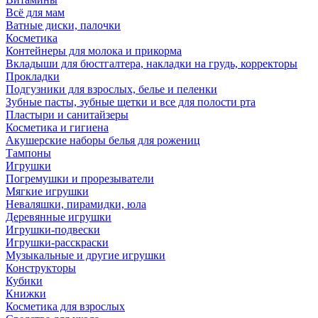
Всё для мам
Ватные диски, палочки
Косметика
Контейнеры для молока и прикорма
Вкладыши для бюстгалтера, накладки на грудь, корректоры
Прокладки
Подгузники для взрослых, белье и пеленки
Зубные пасты, зубные щетки и все для полости рта
Пластыри и санитайзеры
Косметика и гигиена
Акушерские наборы белья для рожениц
Тампоны
Игрушки
Погремушки и прорезыватели
Мягкие игрушки
Неваляшки, пирамидки, юла
Деревянные игрушки
Игрушки-подвески
Игрушки-расскраски
Музыкальные и другие игрушки
Конструкторы
Кубики
Книжки
Косметика для взрослых