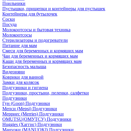
Поильники
Пустышки, прищепки и контейнеры для пустышек
Контейнеры для бутылочек
Соски
Посуда
Молокоотсосы и бытовая техника
Молокоотсосы
Стерилизаторы и подогреватели
Питание для мам
Смеси для беременных и кормящих мам
Чаи для беременных и кормящих мам
Каши для беременных и кормящих мам
Безопасность малыша
Видеоняни
Коврики для ванной
Замки для колясок
Подгузники и гигиена
Подгузники, простыни, пеленки, салфетки
Подгузники
Гун (Goon) Подгузники
Мепси (Mepsi) Подгузники
Мерриес (Merries) Подгузники
OMUTSU(ОМУТСУ) Подгузники
Huggies (Хаггис) Подгузники
Мануоки (MANUOKI) Подгузники