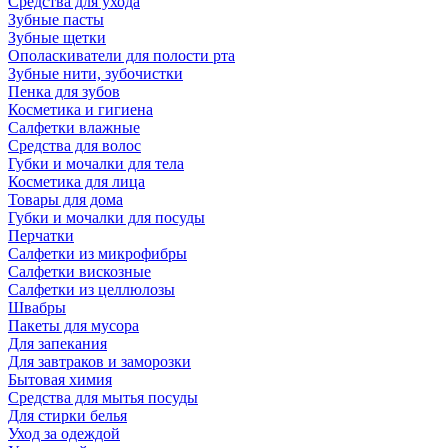
Средства для ухода
Зубные пасты
Зубные щетки
Ополаскиватели для полости рта
Зубные нити, зубочистки
Пенка для зубов
Косметика и гигиена
Салфетки влажные
Средства для волос
Губки и мочалки для тела
Косметика для лица
Товары для дома
Губки и мочалки для посуды
Перчатки
Салфетки из микрофибры
Салфетки вискозные
Салфетки из целлюлозы
Швабры
Пакеты для мусора
Для запекания
Для завтраков и заморозки
Бытовая химия
Средства для мытья посуды
Для стирки белья
Уход за одеждой