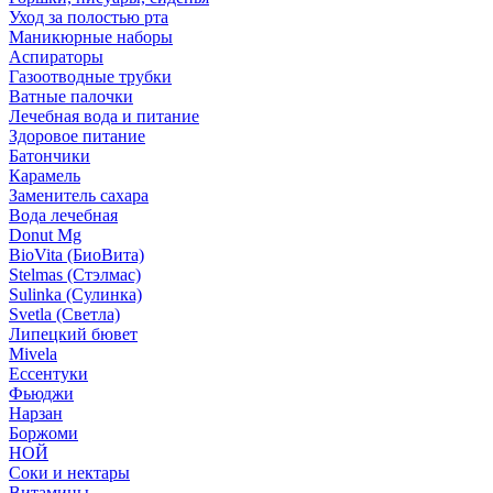
Уход за полостью рта
Маникюрные наборы
Аспираторы
Газоотводные трубки
Ватные палочки
Лечебная вода и питание
Здоровое питание
Батончики
Карамель
Заменитель сахара
Вода лечебная
Donut Mg
BioVita (БиоВита)
Stelmas (Стэлмас)
Sulinka (Сулинка)
Svetla (Светла)
Липецкий бювет
Mivela
Ессентуки
Фьюджи
Нарзан
Боржоми
НОЙ
Соки и нектары
Витамины