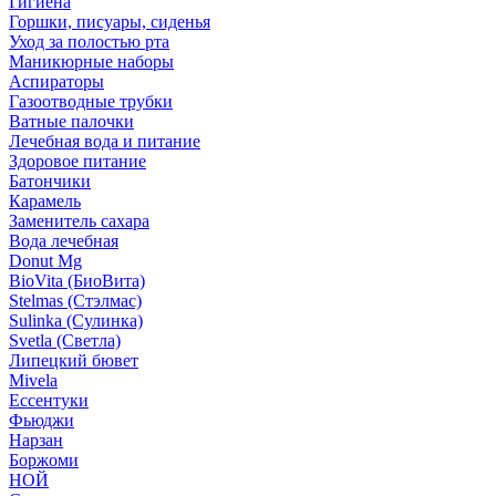
Гигиена
Горшки, писуары, сиденья
Уход за полостью рта
Маникюрные наборы
Аспираторы
Газоотводные трубки
Ватные палочки
Лечебная вода и питание
Здоровое питание
Батончики
Карамель
Заменитель сахара
Вода лечебная
Donut Mg
BioVita (БиоВита)
Stelmas (Стэлмас)
Sulinka (Сулинка)
Svetla (Светла)
Липецкий бювет
Mivela
Ессентуки
Фьюджи
Нарзан
Боржоми
НОЙ