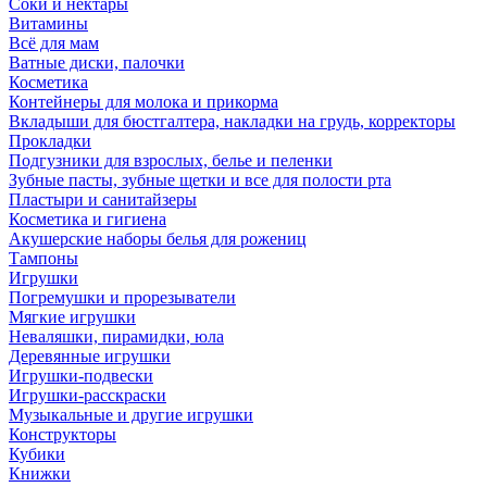
Соки и нектары
Витамины
Всё для мам
Ватные диски, палочки
Косметика
Контейнеры для молока и прикорма
Вкладыши для бюстгалтера, накладки на грудь, корректоры
Прокладки
Подгузники для взрослых, белье и пеленки
Зубные пасты, зубные щетки и все для полости рта
Пластыри и санитайзеры
Косметика и гигиена
Акушерские наборы белья для рожениц
Тампоны
Игрушки
Погремушки и прорезыватели
Мягкие игрушки
Неваляшки, пирамидки, юла
Деревянные игрушки
Игрушки-подвески
Игрушки-расскраски
Музыкальные и другие игрушки
Конструкторы
Кубики
Книжки