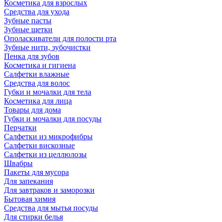
Косметика для взрослых
Средства для ухода
Зубные пасты
Зубные щетки
Ополаскиватели для полости рта
Зубные нити, зубочистки
Пенка для зубов
Косметика и гигиена
Салфетки влажные
Средства для волос
Губки и мочалки для тела
Косметика для лица
Товары для дома
Губки и мочалки для посуды
Перчатки
Салфетки из микрофибры
Салфетки вискозные
Салфетки из целлюлозы
Швабры
Пакеты для мусора
Для запекания
Для завтраков и заморозки
Бытовая химия
Средства для мытья посуды
Для стирки белья