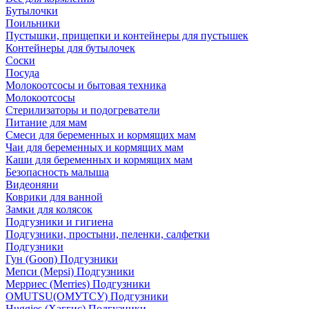
Бутылочки
Поильники
Пустышки, прищепки и контейнеры для пустышек
Контейнеры для бутылочек
Соски
Посуда
Молокоотсосы и бытовая техника
Молокоотсосы
Стерилизаторы и подогреватели
Питание для мам
Смеси для беременных и кормящих мам
Чаи для беременных и кормящих мам
Каши для беременных и кормящих мам
Безопасность малыша
Видеоняни
Коврики для ванной
Замки для колясок
Подгузники и гигиена
Подгузники, простыни, пеленки, салфетки
Подгузники
Гун (Goon) Подгузники
Мепси (Mepsi) Подгузники
Мерриес (Merries) Подгузники
OMUTSU(ОМУТСУ) Подгузники
Huggies (Хаггис) Подгузники