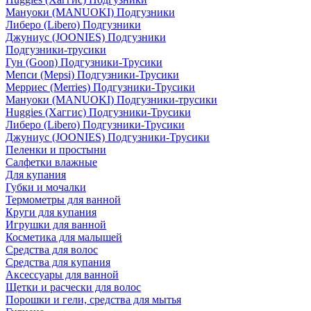
Мануоки (MANUOKI) Подгузники
Либеро (Libero) Подгузники
Джуниус (JOONIES) Подгузники
Подгузники-трусики
Гун (Goon) Подгузники-Трусики
Мепси (Mepsi) Подгузники-Трусики
Мерриес (Merries) Подгузники-Трусики
Мануоки (MANUOKI) Подгузники-трусики
Huggies (Хаггис) Подгузники-Трусики
Либеро (Libero) Подгузники-Трусики
Джуниус (JOONIES) Подгузники-Трусики
Пеленки и простыни
Салфетки влажные
Для купания
Губки и мочалки
Термометры для ванной
Круги для купания
Игрушки для ванной
Косметика для малышей
Средства для волос
Средства для купания
Аксессуары для ванной
Щетки и расчески для волос
Порошки и гели, средства для мытья