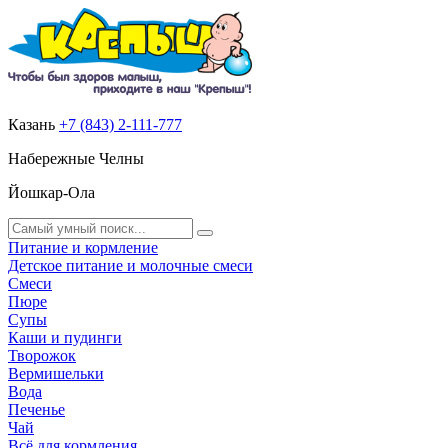
Казань
+7 (843) 2-111-777
Набережные Челны
Йошкар-Ола
Питание и кормление
Детское питание и молочные смеси
Смеси
Пюре
Супы
Каши и пудинги
Творожок
Вермишельки
Вода
Печенье
Чай
Всё для кормления