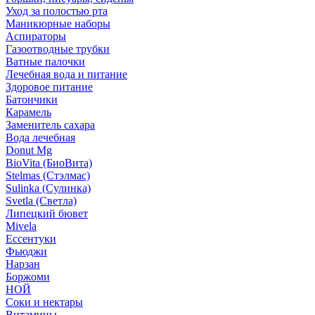
Уход за полостью рта
Маникюрные наборы
Аспираторы
Газоотводные трубки
Ватные палочки
Лечебная вода и питание
Здоровое питание
Батончики
Карамель
Заменитель сахара
Вода лечебная
Donut Mg
BioVita (БиоВита)
Stelmas (Стэлмас)
Sulinka (Сулинка)
Svetla (Светла)
Липецкий бювет
Mivela
Ессентуки
Фьюджи
Нарзан
Боржоми
НОЙ
Соки и нектары
Витамины