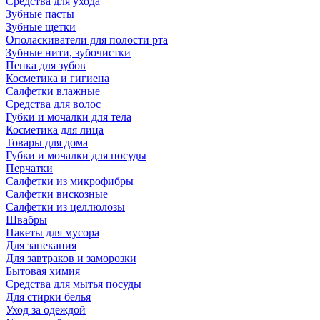
Средства для ухода
Зубные пасты
Зубные щетки
Ополаскиватели для полости рта
Зубные нити, зубочистки
Пенка для зубов
Косметика и гигиена
Салфетки влажные
Средства для волос
Губки и мочалки для тела
Косметика для лица
Товары для дома
Губки и мочалки для посуды
Перчатки
Салфетки из микрофибры
Салфетки вискозные
Салфетки из целлюлозы
Швабры
Пакеты для мусора
Для запекания
Для завтраков и заморозки
Бытовая химия
Средства для мытья посуды
Для стирки белья
Уход за одеждой