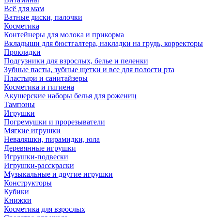
Всё для мам
Ватные диски, палочки
Косметика
Контейнеры для молока и прикорма
Вкладыши для бюстгалтера, накладки на грудь, корректоры
Прокладки
Подгузники для взрослых, белье и пеленки
Зубные пасты, зубные щетки и все для полости рта
Пластыри и санитайзеры
Косметика и гигиена
Акушерские наборы белья для рожениц
Тампоны
Игрушки
Погремушки и прорезыватели
Мягкие игрушки
Неваляшки, пирамидки, юла
Деревянные игрушки
Игрушки-подвески
Игрушки-расскраски
Музыкальные и другие игрушки
Конструкторы
Кубики
Книжки
Косметика для взрослых