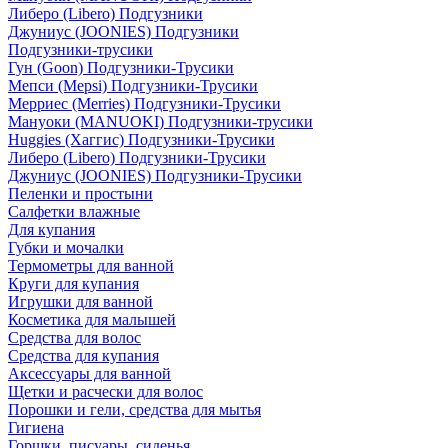
Либеро (Libero) Подгузники
Джуниус (JOONIES) Подгузники
Подгузники-трусики
Гун (Goon) Подгузники-Трусики
Мепси (Mepsi) Подгузники-Трусики
Мерриес (Merries) Подгузники-Трусики
Мануоки (MANUOKI) Подгузники-трусики
Huggies (Хаггис) Подгузники-Трусики
Либеро (Libero) Подгузники-Трусики
Джуниус (JOONIES) Подгузники-Трусики
Пеленки и простыни
Салфетки влажные
Для купания
Губки и мочалки
Термометры для ванной
Круги для купания
Игрушки для ванной
Косметика для малышей
Средства для волос
Средства для купания
Аксессуары для ванной
Щетки и расчески для волос
Порошки и гели, средства для мытья
Гигиена
Горшки, писуары, сиденья