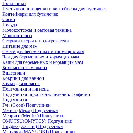
Поильники
Пустышки, прищепки и контейнеры для пустышек
Контейнеры для бутылочек
Соски
Посуда
Молокоотсосы и бытовая техника
Молокоотсосы
Стерилизаторы и подогреватели
Питание для мам
Смеси для беременных и кормящих мам
Чаи для беременных и кормящих мам
Каши для беременных и кормящих мам
Безопасность малыша
Видеоняни
Коврики для ванной
Замки для колясок
Подгузники и гигиена
Подгузники, простыни, пеленки, салфетки
Подгузники
Гун (Goon) Подгузники
Мепси (Mepsi) Подгузники
Мерриес (Merries) Подгузники
OMUTSU(ОМУТСУ) Подгузники
Huggies (Хаггис) Подгузники
Мануоки (MANUOKI) Подгузники