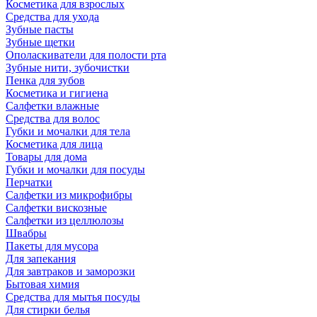
Косметика для взрослых
Средства для ухода
Зубные пасты
Зубные щетки
Ополаскиватели для полости рта
Зубные нити, зубочистки
Пенка для зубов
Косметика и гигиена
Салфетки влажные
Средства для волос
Губки и мочалки для тела
Косметика для лица
Товары для дома
Губки и мочалки для посуды
Перчатки
Салфетки из микрофибры
Салфетки вискозные
Салфетки из целлюлозы
Швабры
Пакеты для мусора
Для запекания
Для завтраков и заморозки
Бытовая химия
Средства для мытья посуды
Для стирки белья