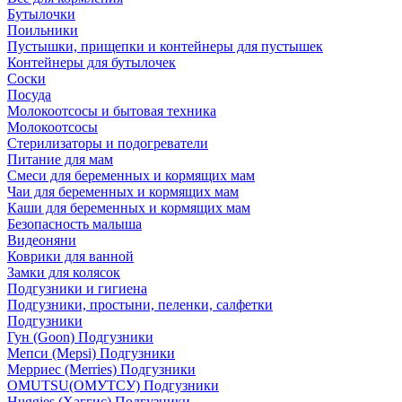
Бутылочки
Поильники
Пустышки, прищепки и контейнеры для пустышек
Контейнеры для бутылочек
Соски
Посуда
Молокоотсосы и бытовая техника
Молокоотсосы
Стерилизаторы и подогреватели
Питание для мам
Смеси для беременных и кормящих мам
Чаи для беременных и кормящих мам
Каши для беременных и кормящих мам
Безопасность малыша
Видеоняни
Коврики для ванной
Замки для колясок
Подгузники и гигиена
Подгузники, простыни, пеленки, салфетки
Подгузники
Гун (Goon) Подгузники
Мепси (Mepsi) Подгузники
Мерриес (Merries) Подгузники
OMUTSU(ОМУТСУ) Подгузники
Huggies (Хаггис) Подгузники