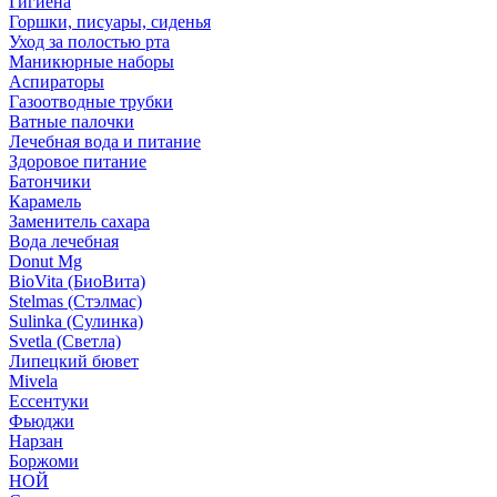
Гигиена
Горшки, писуары, сиденья
Уход за полостью рта
Маникюрные наборы
Аспираторы
Газоотводные трубки
Ватные палочки
Лечебная вода и питание
Здоровое питание
Батончики
Карамель
Заменитель сахара
Вода лечебная
Donut Mg
BioVita (БиоВита)
Stelmas (Стэлмас)
Sulinka (Сулинка)
Svetla (Светла)
Липецкий бювет
Mivela
Ессентуки
Фьюджи
Нарзан
Боржоми
НОЙ