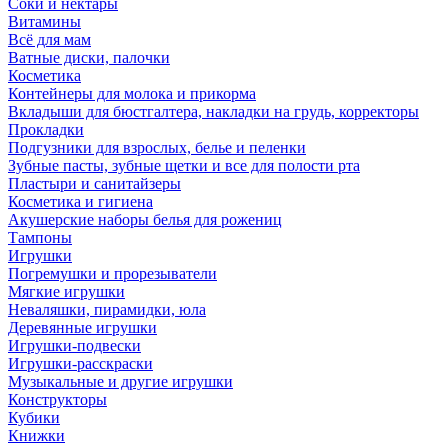
Соки и нектары
Витамины
Всё для мам
Ватные диски, палочки
Косметика
Контейнеры для молока и прикорма
Вкладыши для бюстгалтера, накладки на грудь, корректоры
Прокладки
Подгузники для взрослых, белье и пеленки
Зубные пасты, зубные щетки и все для полости рта
Пластыри и санитайзеры
Косметика и гигиена
Акушерские наборы белья для рожениц
Тампоны
Игрушки
Погремушки и прорезыватели
Мягкие игрушки
Неваляшки, пирамидки, юла
Деревянные игрушки
Игрушки-подвески
Игрушки-расскраски
Музыкальные и другие игрушки
Конструкторы
Кубики
Книжки