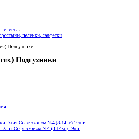
 гигиена
-
простыни, пеленки, салфетки
-
гис) Подгузники
ггис) Подгузники
ния
 Элит Софт эконом №4 (8-14кг) 19шт