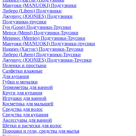
Мануоки (MANUOKI) Подгузники
Либеро (Libero) Подгузники
Джуниус (JOONIES) Подгузники
Подгузники-трусики
Гун (Goon) Подгузники-Трусики
Мепси (Mepsi) Подгузники-Трусики
Мерриес (Merries) Подгузники-Трусики
Мануоки (MANUOKI) Подгузники-трусики
Huggies (Хаггис) Подгузники-Трусики
Либеро (Libero) Подгузники-Трусики
Джуниус (JOONIES) Подгузники-Трусики
Пеленки и простыни
Салфетки влажные
Для купания
Губки и мочалки
Термометры для ванной
Круги для купания
Игрушки для ванной
Косметика для малышей
Средства для волос
Средства для купания
Аксессуары для ванной
Щетки и расчески для волос
Порошки и гели, средства для мытья