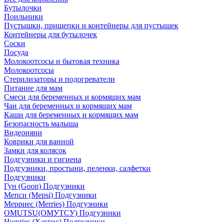
Бутылочки
Поильники
Пустышки, прищепки и контейнеры для пустышек
Контейнеры для бутылочек
Соски
Посуда
Молокоотсосы и бытовая техника
Молокоотсосы
Стерилизаторы и подогреватели
Питание для мам
Смеси для беременных и кормящих мам
Чаи для беременных и кормящих мам
Каши для беременных и кормящих мам
Безопасность малыша
Видеоняни
Коврики для ванной
Замки для колясок
Подгузники и гигиена
Подгузники, простыни, пеленки, салфетки
Подгузники
Гун (Goon) Подгузники
Мепси (Mepsi) Подгузники
Мерриес (Merries) Подгузники
OMUTSU(ОМУТСУ) Подгузники
Huggies (Хаггис) Подгузники