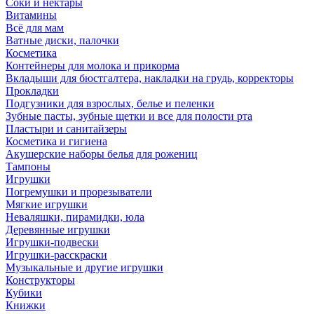
Соки и нектары
Витамины
Всё для мам
Ватные диски, палочки
Косметика
Контейнеры для молока и прикорма
Вкладыши для бюстгалтера, накладки на грудь, корректоры
Прокладки
Подгузники для взрослых, белье и пеленки
Зубные пасты, зубные щетки и все для полости рта
Пластыри и санитайзеры
Косметика и гигиена
Акушерские наборы белья для рожениц
Тампоны
Игрушки
Погремушки и прорезыватели
Мягкие игрушки
Неваляшки, пирамидки, юла
Деревянные игрушки
Игрушки-подвески
Игрушки-расскраски
Музыкальные и другие игрушки
Конструкторы
Кубики
Книжки