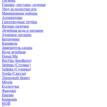
Гигиена
Горшки, писуары, сиденья
Уход за полостью рта
Маникюрные наборы
Аспираторы
Газоотводные трубки
Ватные палочки
Лечебная вода и питание
Здоровое питание
Батончики
Карамель
Заменитель сахара
Вода лечебная
Donut Mg
BioVita (БиоВита)
Stelmas (Стэлмас)
Sulinka (Сулинка)
Svetla (Светла)
Липецкий бювет
Mivela
Ессентуки
Фьюджи
Нарзан
Боржоми
НОЙ