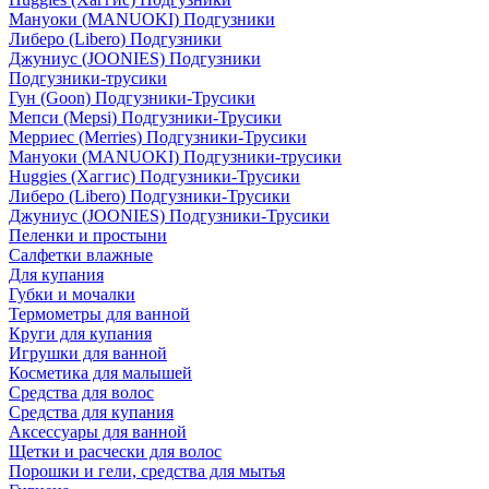
Мануоки (MANUOKI) Подгузники
Либеро (Libero) Подгузники
Джуниус (JOONIES) Подгузники
Подгузники-трусики
Гун (Goon) Подгузники-Трусики
Мепси (Mepsi) Подгузники-Трусики
Мерриес (Merries) Подгузники-Трусики
Мануоки (MANUOKI) Подгузники-трусики
Huggies (Хаггис) Подгузники-Трусики
Либеро (Libero) Подгузники-Трусики
Джуниус (JOONIES) Подгузники-Трусики
Пеленки и простыни
Салфетки влажные
Для купания
Губки и мочалки
Термометры для ванной
Круги для купания
Игрушки для ванной
Косметика для малышей
Средства для волос
Средства для купания
Аксессуары для ванной
Щетки и расчески для волос
Порошки и гели, средства для мытья