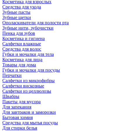
Косметика для взрослых
Средства для ухода
Зубные пасты
Зубные щетки
Ополаскиватели для полости рта
Зубные нити, зубочистки
Пенка для зубов
Косметика и гигиена
Салфетки влажные
Средства для волос
Губки и мочалки для тела
Косметика для лица
Товары для дома
Губки и мочалки для посуды
Перчатки
Салфетки из микрофибры
Салфетки вискозные
Салфетки из целлюлозы
Швабры
Пакеты для мусора
Для запекания
Для завтраков и заморозки
Бытовая химия
Средства для мытья посуды
Для стирки белья