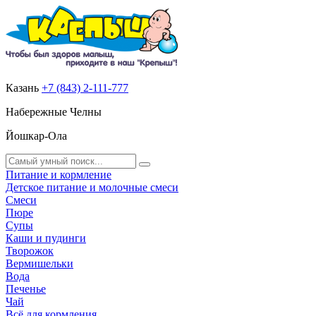
Казань
+7 (843) 2-111-777
Набережные Челны
Йошкар-Ола
Питание и кормление
Детское питание и молочные смеси
Смеси
Пюре
Супы
Каши и пудинги
Творожок
Вермишельки
Вода
Печенье
Чай
Всё для кормления