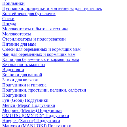
Поильники
Пустышки, прищепки и контейнеры для пустышек
Контейнеры для бутылочек
Соски
Посуда
Молокоотсосы и бытовая техника
Молокоотсосы
Стерилизаторы и подогреватели
Питание для мам
Смеси для беременных и кормящих мам
Чаи для беременных и кормящих мам
Каши для беременных и кормящих мам
Безопасность малыша
Видеоняни
Коврики для ванной
Замки для колясок
Подгузники и гигиена
Подгузники, простыни, пеленки, салфетки
Подгузники
Гун (Goon) Подгузники
Мепси (Mepsi) Подгузники
Мерриес (Merries) Подгузники
OMUTSU(ОМУТСУ) Подгузники
Huggies (Хаггис) Подгузники
Мануоки (MANUOKI) Подгузники