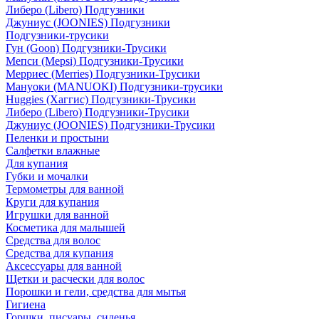
Либеро (Libero) Подгузники
Джуниус (JOONIES) Подгузники
Подгузники-трусики
Гун (Goon) Подгузники-Трусики
Мепси (Mepsi) Подгузники-Трусики
Мерриес (Merries) Подгузники-Трусики
Мануоки (MANUOKI) Подгузники-трусики
Huggies (Хаггис) Подгузники-Трусики
Либеро (Libero) Подгузники-Трусики
Джуниус (JOONIES) Подгузники-Трусики
Пеленки и простыни
Салфетки влажные
Для купания
Губки и мочалки
Термометры для ванной
Круги для купания
Игрушки для ванной
Косметика для малышей
Средства для волос
Средства для купания
Аксессуары для ванной
Щетки и расчески для волос
Порошки и гели, средства для мытья
Гигиена
Горшки, писуары, сиденья