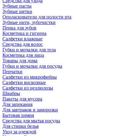
Средства для ухода
Зубные пасты
Зубные щетки
Ополаскиватели для полости рта
Зубные нити, зубочистки
Пенка для зубов
Косметика и гигиена
Салфетки влажные
Средства для волос
Губки и мочалки для тела
Косметика для лица
Товары для дома
Губки и мочалки для посуды
Перчатки
Салфетки из микрофибры
Салфетки вискозные
Салфетки из целлюлозы
Швабры
Пакеты для мусора
Для запекания
Для завтраков и заморозки
Бытовая химия
Средства для мытья посуды
Для стирки белья
Уход за одеждой