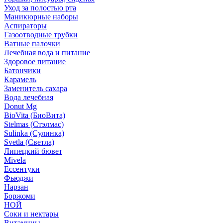
Уход за полостью рта
Маникюрные наборы
Аспираторы
Газоотводные трубки
Ватные палочки
Лечебная вода и питание
Здоровое питание
Батончики
Карамель
Заменитель сахара
Вода лечебная
Donut Mg
BioVita (БиоВита)
Stelmas (Стэлмас)
Sulinka (Сулинка)
Svetla (Светла)
Липецкий бювет
Mivela
Ессентуки
Фьюджи
Нарзан
Боржоми
НОЙ
Соки и нектары
Витамины