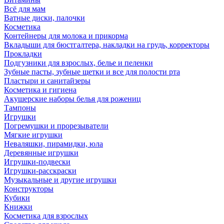
Всё для мам
Ватные диски, палочки
Косметика
Контейнеры для молока и прикорма
Вкладыши для бюстгалтера, накладки на грудь, корректоры
Прокладки
Подгузники для взрослых, белье и пеленки
Зубные пасты, зубные щетки и все для полости рта
Пластыри и санитайзеры
Косметика и гигиена
Акушерские наборы белья для рожениц
Тампоны
Игрушки
Погремушки и прорезыватели
Мягкие игрушки
Неваляшки, пирамидки, юла
Деревянные игрушки
Игрушки-подвески
Игрушки-расскраски
Музыкальные и другие игрушки
Конструкторы
Кубики
Книжки
Косметика для взрослых