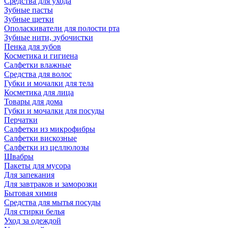
Средства для ухода
Зубные пасты
Зубные щетки
Ополаскиватели для полости рта
Зубные нити, зубочистки
Пенка для зубов
Косметика и гигиена
Салфетки влажные
Средства для волос
Губки и мочалки для тела
Косметика для лица
Товары для дома
Губки и мочалки для посуды
Перчатки
Салфетки из микрофибры
Салфетки вискозные
Салфетки из целлюлозы
Швабры
Пакеты для мусора
Для запекания
Для завтраков и заморозки
Бытовая химия
Средства для мытья посуды
Для стирки белья
Уход за одеждой