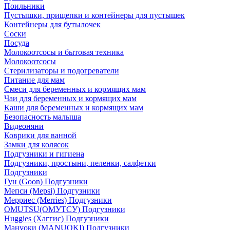
Поильники
Пустышки, прищепки и контейнеры для пустышек
Контейнеры для бутылочек
Соски
Посуда
Молокоотсосы и бытовая техника
Молокоотсосы
Стерилизаторы и подогреватели
Питание для мам
Смеси для беременных и кормящих мам
Чаи для беременных и кормящих мам
Каши для беременных и кормящих мам
Безопасность малыша
Видеоняни
Коврики для ванной
Замки для колясок
Подгузники и гигиена
Подгузники, простыни, пеленки, салфетки
Подгузники
Гун (Goon) Подгузники
Мепси (Mepsi) Подгузники
Мерриес (Merries) Подгузники
OMUTSU(ОМУТСУ) Подгузники
Huggies (Хаггис) Подгузники
Мануоки (MANUOKI) Подгузники