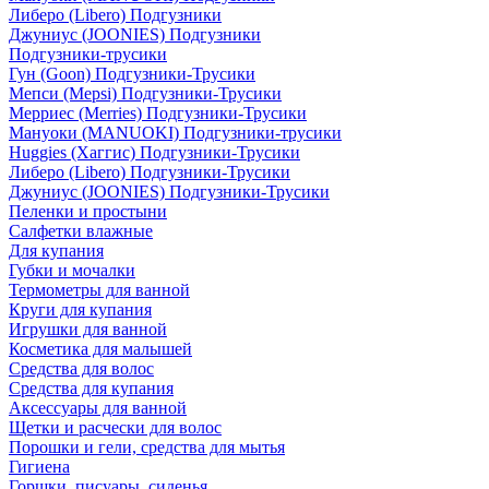
Либеро (Libero) Подгузники
Джуниус (JOONIES) Подгузники
Подгузники-трусики
Гун (Goon) Подгузники-Трусики
Мепси (Mepsi) Подгузники-Трусики
Мерриес (Merries) Подгузники-Трусики
Мануоки (MANUOKI) Подгузники-трусики
Huggies (Хаггис) Подгузники-Трусики
Либеро (Libero) Подгузники-Трусики
Джуниус (JOONIES) Подгузники-Трусики
Пеленки и простыни
Салфетки влажные
Для купания
Губки и мочалки
Термометры для ванной
Круги для купания
Игрушки для ванной
Косметика для малышей
Средства для волос
Средства для купания
Аксессуары для ванной
Щетки и расчески для волос
Порошки и гели, средства для мытья
Гигиена
Горшки, писуары, сиденья