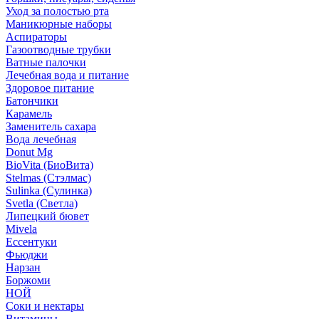
Уход за полостью рта
Маникюрные наборы
Аспираторы
Газоотводные трубки
Ватные палочки
Лечебная вода и питание
Здоровое питание
Батончики
Карамель
Заменитель сахара
Вода лечебная
Donut Mg
BioVita (БиоВита)
Stelmas (Стэлмас)
Sulinka (Сулинка)
Svetla (Светла)
Липецкий бювет
Mivela
Ессентуки
Фьюджи
Нарзан
Боржоми
НОЙ
Соки и нектары
Витамины