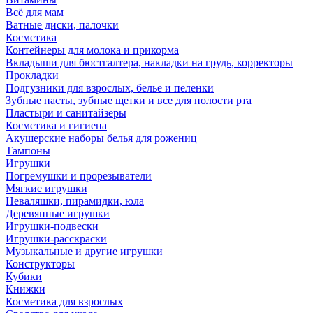
Всё для мам
Ватные диски, палочки
Косметика
Контейнеры для молока и прикорма
Вкладыши для бюстгалтера, накладки на грудь, корректоры
Прокладки
Подгузники для взрослых, белье и пеленки
Зубные пасты, зубные щетки и все для полости рта
Пластыри и санитайзеры
Косметика и гигиена
Акушерские наборы белья для рожениц
Тампоны
Игрушки
Погремушки и прорезыватели
Мягкие игрушки
Неваляшки, пирамидки, юла
Деревянные игрушки
Игрушки-подвески
Игрушки-расскраски
Музыкальные и другие игрушки
Конструкторы
Кубики
Книжки
Косметика для взрослых